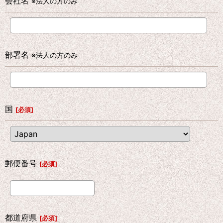
会社名
※法人の方のみ
部署名
※法人の方のみ
国
[
必須
]
郵便番号
[
必須
]
都道府県
[
必須
]