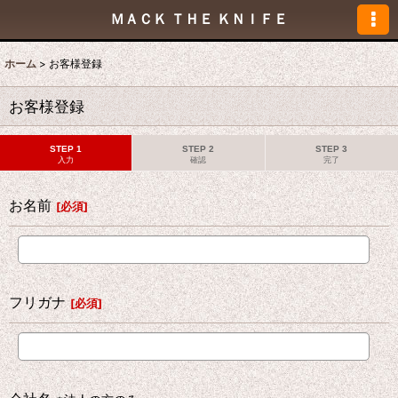
ＭＡＣＫ ＴＨＥ ＫＮＩＦＥ
ホーム
>
お客様登録
お客様登録
STEP 1
STEP 2
STEP 3
入力
確認
完了
お名前
[
必須
]
フリガナ
[
必須
]