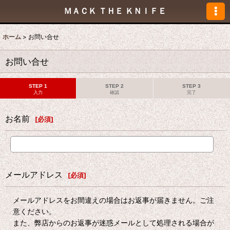
ＭＡＣＫ ＴＨＥ ＫＮＩＦＥ
ホーム
>
お問い合せ
お問い合せ
STEP 1
STEP 2
STEP 3
入力
確認
完了
お名前
[
必須
]
メールアドレス
[
必須
]
メールアドレスをお間違えの場合はお返事が届きません。ご注
意ください。
また、弊店からのお返事が迷惑メールとして処理される場合が